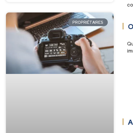
co
PROPRIÉTAIRES
O
Qu
im
A