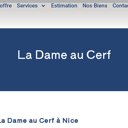
offre
Services
Estimation
Nos Biens
Conta
La Dame au Cerf
a Dame au Cerf à Nice