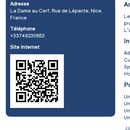
Adresse
Am
La Dame au Cerf, Rue de Lépante, Nice,
Le
France
pr
Téléphone
L’
+33749230653
In
Site Internet
Ad
Cu
Sp
Ho
P
Un
Un
Un
Un
Un