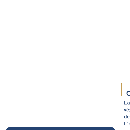
O
La
vé
de
L’