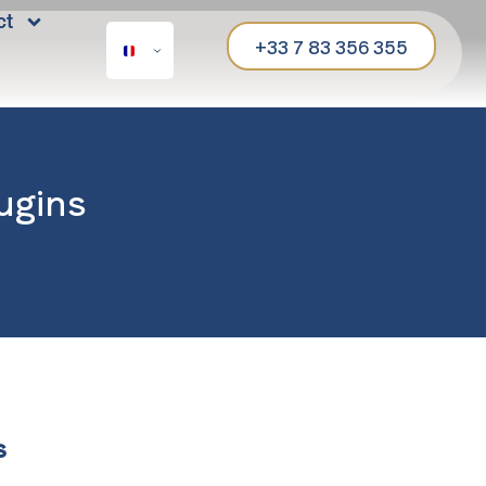
ct
+33 7 83 356 355
ugins
s