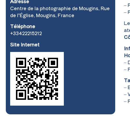
Adresse
– 
Centre de la photographie de Mougins, Rue
– 
de l’Église, Mougins, France
Le
Téléphone
at
+33422215212
Cô
Site Internet
In
Ho
– 
– 
Tar
– 
– 
– 