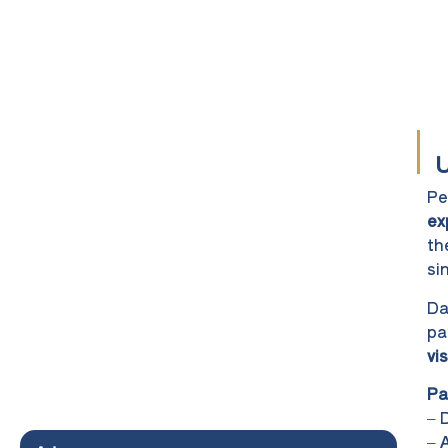
U
Pe
ex
th
si
Da
pa
vi
Pa
– 
– 