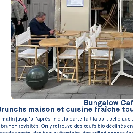
Bungalow Caf
runchs maison et cuisine fraîche tou
 matin jusqu’à l’après-midi, la carte fait la part belle aux
 brunch revisités. On y retrouve des œufs bio déclinés e
ocado toasts, des bowls vitaminés, des grilled cheese fo